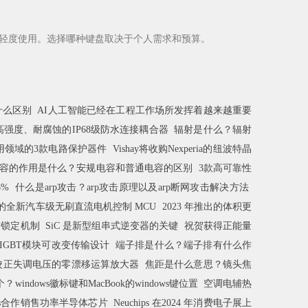
轻度使用。选择哪种键盘取决于个人需求和预算。
有什么区别
AI人工智能已经在工程工作场所发挥着越来越重要
出轻质、高强度、耐腐蚀的IP68级防水连接耦合器
辐射是什么？辐射
用领域的3款电路保护器件
Vishay将收购Nexperia的纽波特晶
容的作用是什么？安规电容和普通电容的区别
3款高可靠性
6%
什么是arp攻击？arp攻击原理以及arp断网攻击解决方法
的全新汽车级无刷直流电机控制 MCU
2023 年推出的体积更
接前锁定机制
SiC 是新型组串式逆变器的关键
祝贺获得正能量
 的IGBT模块可改变传输设计
端子排是什么？端子排有什么作
校正失调电压的零漂移运算放大器
焦距是什么意思？镜头焦
个？windows徽标键和MacBook的windows键位置
空调电辅热
ices合作销售功率半导体芯片
Neuchips 在2024 年消费电子展上