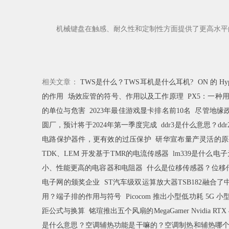
机械键盘在触感、耐久性和定制性方面提供了更高水平的
相关文章：
TWS是什么？TWS耳机是什么耳机?
ON 的 H
的作用
场效应管的符号、作用以及工作原理
PX5：一种
的单位与危害
2023年最佳游戏显卡排名前10名
尽管地缘政
圆厂，预计将于2024年第一季度完成
ddr3是什么意思？dd
电路保护器件，更有效的过压保护
研华宣布量产灵活的原生A
TDK、LEM 开发基于TMR的电流传感器
lm339是什么电
小、性能更高的电容器和电阻器
什么是位移传感器？位移
电子网的颁奖企业
ST汽车级双运算放大器TSB182融合
用？端子排的作用与符号
Picocom 推出小型低功耗 5G 小
距公式与换算
铭瑄推出五个风扇的MegaGamer Nvidia RTX 
是什么意思？空调辅热功能是干嘛的？空调制热和辅热哪