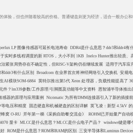
体验，但也伴随着较高的价格。普通键盘则更为经济，适合一般办公和
yperlux LP 图像传感器可延长电池寿命
DDR4是什么意思？ddr3和ddr4
用于实时多线程调度的新 RTOS，大小不到 1KB
Inelco Hunter推
治紧张局势存在不确定性，但RISC-V架构仍在继续发展
适用于汽车应
r2和ddr3有什么区别
Broadcom 在业界首次将神经网络引入交换机
安规电
I模块SOM-6884
英特尔推出第5代 Xeon 处理器，负载性能提高了 3
子元件？lm339参数/工作原理/引脚图及功能等中文资料
恩智浦半导体推出
传感器的原理与应用案例
Nicomatic 为所有DMM连接器引入了新的插
了中等电压和精度
固态硬盘和机械硬盘的区别详解
英飞凌：新型 4.5kV
型蜂窝 O-RU
开年第一梯《采购自助餐交流会》
ROHM已开始量产自动
4070 显卡
MLCC是什么意思？MLCC是什么电子产品？
windows键是哪
个好
ROM是什么意思？ROM和RAM的区别
三安半导体和Luminus Dev