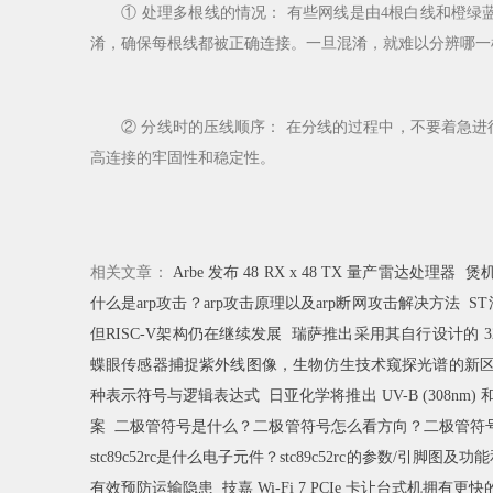
① 处理多根线的情况： 有些网线是由4根白线和橙绿
淆，确保每根线都被正确连接。一旦混淆，就难以分辨哪一
② 分线时的压线顺序： 在分线的过程中，不要着急进
高连接的牢固性和稳定性。
相关文章：
Arbe 发布 48 RX x 48 TX 量产雷达处理器
煲
什么是arp攻击？arp攻击原理以及arp断网攻击解决方法
S
但RISC-V架构仍在继续发展
瑞萨推出采用其自行设计的 32 位
蝶眼传感器捕捉紫外线图像，生物仿生技术窥探光谱的新
种表示符号与逻辑表达式
日亚化学将推出 UV-B (308nm) 和 U
案
二极管符号是什么？二极管符号怎么看方向？二极管符
stc89c52rc是什么电子元件？stc89c52rc的参数/引脚图及
有效预防运输隐患
技嘉 Wi-Fi 7 PCIe 卡让台式机拥有