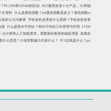
好？PL2303和CH340的区别
2023最受欢迎十大产品，5G和物
等中文资料
什么是显色指数？led显色指数是多少？显色指数ra
头焦距公式与换算
手机发热发烫是什么原因？手机发热发烫
电器
什么是双向可控硅？双向可控硅工作原理与作用
LVDS
品官：云计算和人工智能需求，需要新的更高性能处理器
发烧友
是什么意思？介电常数越大代表什么？
PCI总线是什么？pci