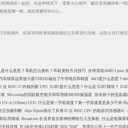
蓝棕线绕在一起的。在这种情况下，需要小心操作。建议首先确保每一组
根线是哪一根，因此需要特别小心。
行压线操作。应该等到所有线都连接好之后再进行压线，以防止在打线过
机是什么意思？耳机怎么煲机？耳机煲机方法技巧
全球首款AMD Linu
T汽车级双运算放大器TSB182融合了中等电压和精度
ddr3是什么意思？dd
 RISC-V 内核的新 CPU
IGBT是什么意思？什么是 IGBT模块？ I
区域
Microchip的四款航空航天和军用级MEMS振荡器
排名前十的无晶圆厂
V-A (330nm) LED
什么是第一宇宙速度？第一宇宙速度是多少千米/马
号正负极判断
Alps Alpine推出了具有32 位 RISC CPU 的电容式传感器IC
功能和应用领域
Broadcom 在业界首次将神经网络引入交换机
什么是电脑屏
更快的无线连接
红/绿/红外多LED封装“SFH 7018”，亮度比公司上一代产品提