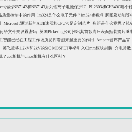
o Devices推出NB7142和NB7143系列锂离子电池保护IC
PL2303和CH340C哪个
品质量控制中的作用
lm324是什么电子元件？lm324参数/引脚图及功能
围
Microsoft通过新的AI加速器和CPU涉足定制芯片
焦距是什么意思？镜
如何给文件夹设置密码
英国Pickering公司推出其首款高压表面贴装簧片继
人工智能已经在工程工作场所发挥着越来越重要的作用
Ampere首席产
D
英飞凌将1.2kV和2kV的SiC MOSFET半桥引入62mm模块封装
介电常数
机？ccd相机与cmos相机有什么区别？
巧