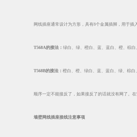
网线插座通常设计为方形，具有8个金属插脚，用于插入RJ4
T568A的接法：
绿白、绿、橙白、蓝、蓝白、橙、棕白
T568B的接法：
橙白、橙、绿白、蓝、蓝白、绿、棕白
顺序一定不能接反了，如果接反了的话就没有网了。在安
墙壁网线插座接线注意事项