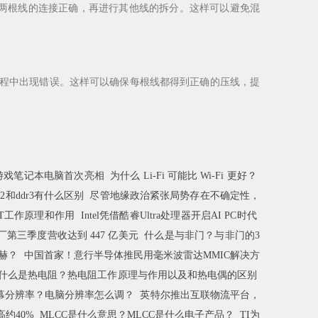
两根线的连接正确，再进行其他线的拆分。这样可以避免混
程中出现错误。这样可以确保每根线都得到正确的压线，提
x 游戏笔记本电脑首次亮相
为什么 Li-Fi 可能比 Wi-Fi 更好？
r2和ddr3有什么区别
尽管地缘政治紧张局势存在不确定性，
GBT工作原理和作用
Intel凭借酷睿Ultra处理器开启AI PC时代
第三季度营收达到 447 亿美元
什么是与非门？与非门的3
赫？
中国首家！意行半导体推民用毫米波雷达MMIC解决方
什么是热电阻？热电阻工作原理与作用以及和热电偶的区别
幕分辨率？电脑分辨率怎么调？
英特尔推出互联物流平台，
高约40%
MLCC是什么意思？MLCC是什么电子产品？
TI为