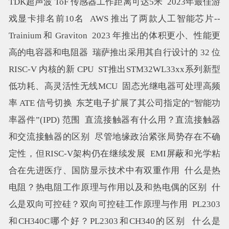
TDK超声波 ToF 传感器工作距离可达5米
2023年最佳游
戏显卡排名前10名
AWS 推出了两款人工智能芯片--
Trainium 和 Graviton
2023 年推出的体积更小、性能更
高的电容器和电阻器
瑞萨推出采用其自行设计的 32 位
RISC-V 内核的新 CPU
ST推出STM32WL33xx系列新型
低功耗、高灵活性无线MCU
固态光继电器可处理高频
率 ATE 信号切换
东芝电子扩展了其公司指定的“智能功
率器件”(IPD) 范围
直流接触器有什么用？直流接触器
和交流接触器的区别
尽管地缘政治紧张局势存在不确
定性，但RISC-V架构仍在继续发展
EMI屏蔽和光学粘
合在先进医疗、国防显示技术中有双重作用
什么是热
电阻？热电阻工作原理与作用以及和热电偶的区别
什
么是双向可控硅？双向可控硅工作原理与作用
PL2303
和CH340C哪个好？PL2303和CH340的区别
什么是