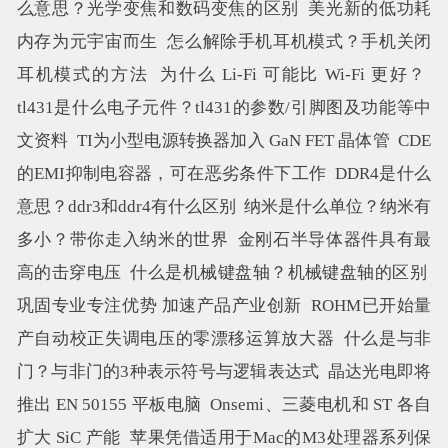
么意思？光学变焦和数码变焦的区别
美光新的低功耗
内存为元宇宙而生
怎么解除手机耳机模式？手机关闭
耳机模式的方法
为什么 Li-Fi 可能比 Wi-Fi 更好？
tl431是什么电子元件？tl431的参数/引脚图及功能等中
文资料
TI为小型电源转换器加入 GaN FET 晶体管
CDE
的EMI抑制电容器，可在恶劣条件下工作
DDR4是什么
意思？ddr3和ddr4有什么区别
纳米是什么单位？纳米有
多小？带你走入纳米的世界
金刚石半导体器件具有最
高的击穿电压
什么是机械键盘轴？机械键盘轴的区别
巩固专业专注优势 加速产品产业创新
ROHM已开始量
产自动校正失调电压的零漂移运算放大器
什么是与非
门？与非门的3种表示符号与逻辑表达式
晶达光电即将
推出 EN 50155 平板电脑
Onsemi、三菱电机和 ST 各自
扩大 SiC 产能
苹果凭借适用于Mac的M3处理器系列保