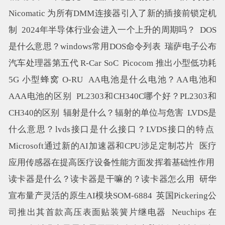
Nicomatic 为所有DMM连接器引入了新的插接前锁定机
制
2024年半导体行业会进入一个上升的周期吗？
DOS
是什么意思？windows常用DOS命令列表
瑞萨电子公布
汽车处理器第五代 R-Car SoC
Picocom 推出小型低功耗
5G 小型蜂窝 O-RU
AA电池是什么电池？AA电池和
AAA电池的区别
PL2303和CH340C哪个好？PL2303和
CH340的区别
辐射是什么？辐射的单位与危害
LVDS是
什么意思？lvds接口是什么接口？LVDS接口的特点
Microsoft通过新的AI加速器和CPU涉足定制芯片
医疗
应用传感器在提高医疗设备性能方面发挥着基础性作用
读卡器是什么？读卡器是干嘛的？读卡器怎么用
研华
宣布量产灵活的原生AI模块SOM-6884
英国Pickering公
司推出其首款高压表面贴装簧片继电器
Neuchips 在