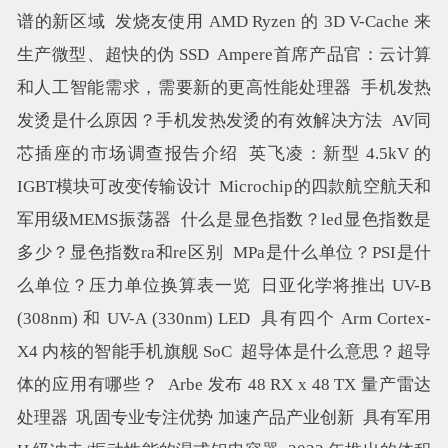
谱的新区域
发烧友使用 AMD Ryzen 的 3D V-Cache 来
生产微型、超快的伪 SSD
Ampere首席产品官：云计算
和人工智能需求，需要新的更高性能处理器
手机发热
发烫是什么原因？手机发热发烫的有效解决方法
AV同
芯插座的市场调查报告介绍
英飞凌：新型 4.5kV 的
IGBT模块可改变传输设计
Microchip的四款航空航天和
军用级MEMS振荡器
什么是显色指数？led显色指数是
多少？显色指数ra和re区别
MPa是什么单位？PSI是什
么单位？压力单位换算表一览
日亚化学将推出 UV-B
(308nm) 和 UV-A (330nm) LED
具有四个 Arm Cortex-
X4 内核的智能手机旗舰 SoC
超导体是什么意思？超导
体的应用有哪些？
Arbe 发布 48 RX x 48 TX 量产雷达
处理器
巩固专业专注优势 加速产品产业创新
具有军用