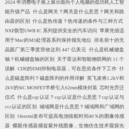
2024 年消费电子展上展示面向个人电脑的低功耗人工智
能升级产品
什么是网关？网关是什么意思？网关和路
由器的区别
什么是热传递？热传递的条件与三种方式
NXP新型UWB IC 系列提供安全的汽车访问
苹果凭借适
用于Mac的M3处理器系列保持领先地位
排名前十的无
晶圆厂第三季度营收达到 447 亿美元
什么是机械键盘
轴？机械键盘轴的区别
关于雷达和智能物联网的 11 个
误解
CDE的EMI抑制电容器，可在恶劣条件下工作
什
么是磁盘阵列？磁盘阵列的作用详解
英飞凌将1.2kV和
2kV的SiC MOSFET半桥引入62mm模块封装
芯时光乔迁
仪式
什么是cqc认证？cqc认证是什么意思？cqc认证与
ccc认证的区别
城域网是什么意思？城域网和广域网的
区别
Onsemi发布可提高电池续航时间40％的图像传感
器
蝶眼传感器捕捉紫外线图像，生物仿生技术窥探光