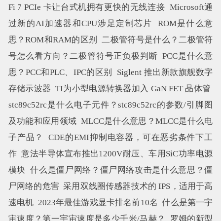
Fi 7 PCIe 卡让台式机拥有更快的无线连接
Microsoft通
过新的AI加速器和CPU涉足定制芯片
ROM是什么意
思？ROM和RAM的区别
二极管符号是什么？二极管符
号怎么看方向？二极管符号正负极判断
PCC是什么意
思？PCC和PLC、IPC的区别
Siglent 推出新款旗舰数字
存储示波器
TI为小型电源转换器加入 GaN FET 晶体管
stc89c52rc是什么电子元件？stc89c52rc的参数/引脚图
及功能和应用领域
MLCC是什么意思？MLCC是什么电
子产品？
CDE的EMI抑制电容器，可在恶劣条件下工
作
意法半导体宣布推出1200V耐压、车用SiC功率电源
模块
什么是僵尸网络？僵尸网络攻击是什么意思？僵
尸网络的危害
采用双线圈传感器技术的 IPS，适用于高
速电机
2023年最佳游戏显卡排名前10名
什么是第一宇
宙速度？第一宇宙速度是多少千米/马赫？
罗姆的新型