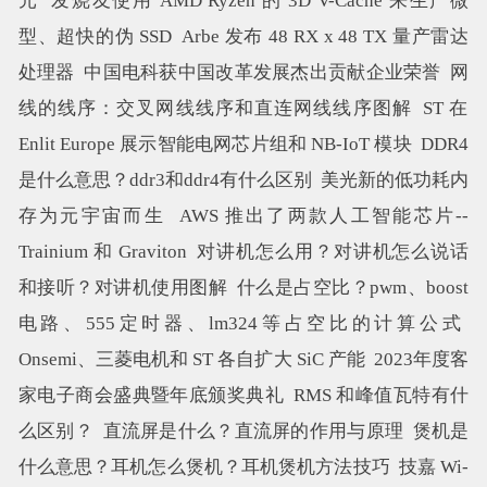
元
发烧友使用 AMD Ryzen 的 3D V-Cache 来生产微
型、超快的伪 SSD
Arbe 发布 48 RX x 48 TX 量产雷达
处理器
中国电科获中国改革发展杰出贡献企业荣誉
网
线的线序：交叉网线线序和直连网线线序图解
ST 在​​
Enlit Europe 展示智能电网芯片组和 NB-IoT 模块
DDR4
是什么意思？ddr3和ddr4有什么区别
美光新的低功耗内
存为元宇宙而生
AWS 推出了两款人工智能芯片--
Trainium 和 Graviton
对讲机怎么用？对讲机怎么说话
和接听？对讲机使用图解
什么是占空比？pwm、boost
电路、555定时器、lm324等占空比的计算公式
Onsemi、三菱电机和 ST 各自扩大 SiC 产能
2023年度客
家电子商会盛典暨年底颁奖典礼
RMS 和峰值瓦特有什
么区别？
直流屏是什么？直流屏的作用与原理
煲机是
什么意思？耳机怎么煲机？耳机煲机方法技巧
技嘉 Wi-