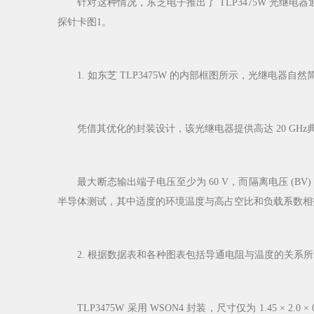
针对这种情况，东芝电子推出了 TLP3475W 光继电
探针卡图1。
1. 如东芝 TLP3475W 的内部框图所示，光继电器自然简
凭借其优化的封装设计，该光继电器提供高达 20 GHz典
最大断态输出端子电压至少为 60 V，而隔离电压 (BV) 超过 3
半导体测试，其中适度的环境温度与高占空比和负载系数相抵
2. 根据数据表和各种图表包括导通电阻与温度的关系所示，该
TLP3475W 采用 WSON4 封装，尺寸仅为 1.45 ×