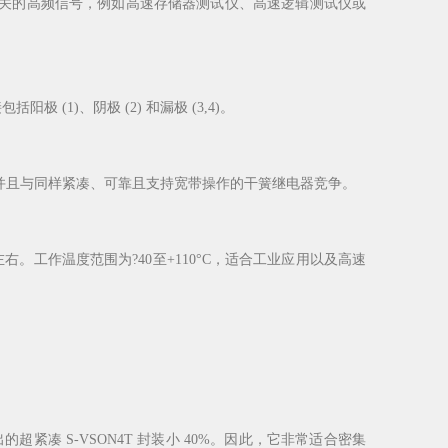
用相关的高频信号，例如高速存储器测试仪、高速逻辑测试仪或
(1)、阴极 (2) 和漏极 (3,4)。
%，并且与同样紧凑、可靠且支持宽带操作的干簧继电器竞争。
 ms 左右。工作温度范围为?40至+110°C，适合工业应用以及高速
出的超紧凑 S-VSON4T 封装小 40%。因此，它非常适合密集