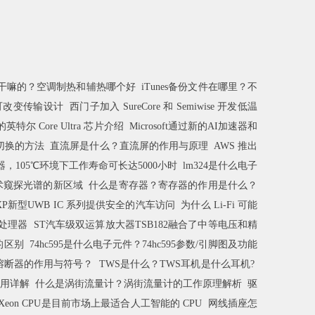
干嘛的？空调制热和辅热哪个好
iTunes备份文件在哪里？不
块可改变传输设计
西门子加入 SureCore 和 Semiwise 开发低温
的英特尔 Core Ultra 芯片介绍
Microsoft通过新的AI加速器和
切换的方法
直流屏是什么？直流屏的作用与原理
AWS 推出
，105℃环境下工作寿命可长达5000小时
lm324是什么电子
术窥探光谱的新区域
什么是寄存器？寄存器的作用是什么？
XP新型UWB IC 系列提供安全的汽车访问
为什么 Li-Fi 可能
能处理器
ST汽车级双运算放大器TSB182融合了中等电压和精
的区别
74hc595是什么电子元件？74hc595参数/引脚图及功能
熔断器的作用与符号？
TWS是什么？TWS耳机是什么耳机?
用详解
什么是涡街流量计？涡街流量计的工作原理解析
驱
Xeon CPU是目前市场上最适合人工智能的 CPU
网线插座怎