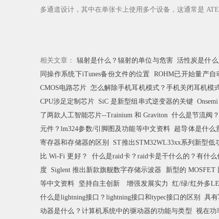
多通道设计，其中在单张卡上使用多个设备，这通常是 ATE
相关文章：
辐射是什么？辐射的单位与危害
活性炭是什么
同操作系统下iTunes备份文件的位置
ROHM已开始量产
CMOS电路芯片
怎么解除手机耳机模式？手机关闭耳机模
CPU涉足定制芯片
SiC 是新型组串式逆变器的关键
Onse
了两款人工智能芯片--Trainium 和 Graviton
什么是节流阀
元件？lm324参数/引脚图及功能等中文资料
超导体是什么
寄存器和存储器的区别
ST推出STM32WL33xx系列新
比 Wi-Fi 更好？
什么是raid卡？raid卡是干什么的？有什
度
Siglent 推出新款旗舰数字存储示波器
新型的 MOSFE
等中文资料
坚持自主创新 增强发展实力
红/绿/红外多L
什么是lightning接口？lightning接口和typec接口的区别
具有
动器是什么？计算机系统中的驱动器的功能与类型
视在功