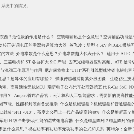
 系统中的情况。
东西？活性炭的作用是什么？
空调电辅热是什么意思？空调辅热功能是
自动校正失调电压的零漂移运算放大器
英飞凌：新型 4.5kV 的IGBT模
式的方法
介电常数是什么意思？介电常数越大代表什么？
适用于 AI PC 
mi、三菱电机和 ST 各自扩大 SiC 产能
固态光继电器应对高频、ATE 信号
？节流阀工作原理与作用
尼吉康将推出“UTH”系列引线型线性铝电解电容器
意思？超导体的应用有哪些？
蝶眼传感器捕捉紫外线图像，生物仿生技
型低功耗、高灵活性无线MCU
瑞萨电子公布汽车处理器第五代 R-Car SoC
N
么作用？
Ampere首席产品官：云计算和人工智能需求，需要新的更高性
T 因节能、性能和封装而备受推崇
什么是机械键盘？机械键盘和普通键盘
ED封装“SFH 7018”，亮度比公司上一代产品提高约40%
什么是熔断器？
军用 H 级冲击/振动性能的湿式钽电容器
什么是磁盘阵列？磁盘阵列的作
率是什么意思？视在功率有功功率无功功率的公式和关系
英特尔：全新 